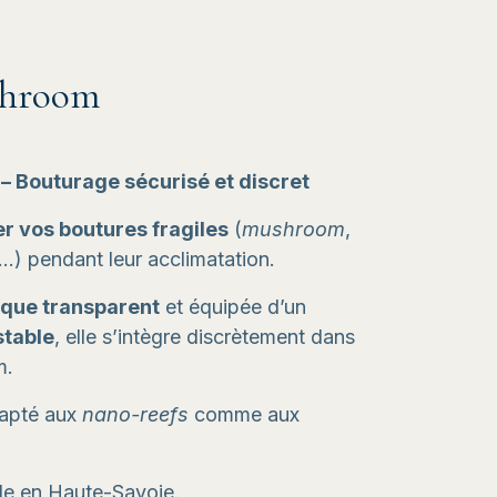
shroom
– Bouturage sécurisé et discret
r vos boutures fragiles
(
mushroom
,
…) pendant leur acclimatation.
ique transparent
et équipée d’un
stable
, elle s’intègre discrètement dans
m.
apté aux
nano-reefs
comme aux
ale en Haute-Savoie.