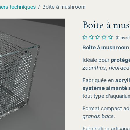
ners techniques
Boîte à mushroom
Boîte à mu
(0 avis)
Boîte à mushroom 
Idéale pour
protége
zoanthus
,
ricordea
Fabriquée en
acryl
système aimanté 
tout type d’aquariu
Format compact ad
grands bacs
.
Fabrication artisan